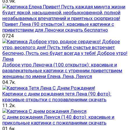
0
3.9к.
Привет Лена (90 открыток): красивые картинки с
приветствием для Леночки скачать бесплатно
0
724
Доброе утро Леночка (100 открыток): красивые и
развлекательные картинки с утренним приветствием
женщины по имени Елена, Лена, Ленуся
0
4.7к.
Картинки с днем рождения тетя Лена (90 фото):
красивые открытки с позравлениями скачать
1
1.2к.
С днем рождения Ленуся (140 фото): красивые и
прикольные картинки с пожеланиями скачать
0
1.6к.