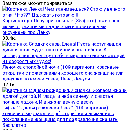
Вам также может понравиться
Картинки про Лену прикольные (85 фото): смешные
мемы с ржачными надписями и позитивными
рисунками про Ленку
0
3.4к.
Леночка спокойной ночи (109 картинок): красивые
открытки с пожеланиями хорошего сна женщине или
девушке по имени Елена, Лена, Ленуся
0
2.1к.
Гифки “С днём рождения Лена” (100 картинок):
красивые мерцающие gif открытки и анимации с
пожеланиями женщине для поздравления скачать
бесплатно