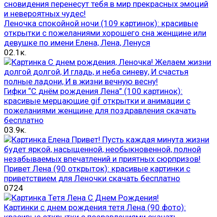
Леночка спокойной ночи (109 картинок): красивые
открытки с пожеланиями хорошего сна женщине или
девушке по имени Елена, Лена, Ленуся
0
2.1к.
Гифки “С днём рождения Лена” (100 картинок):
красивые мерцающие gif открытки и анимации с
пожеланиями женщине для поздравления скачать
бесплатно
0
3.9к.
Привет Лена (90 открыток): красивые картинки с
приветствием для Леночки скачать бесплатно
0
724
Картинки с днем рождения тетя Лена (90 фото):
красивые открытки с позравлениями скачать