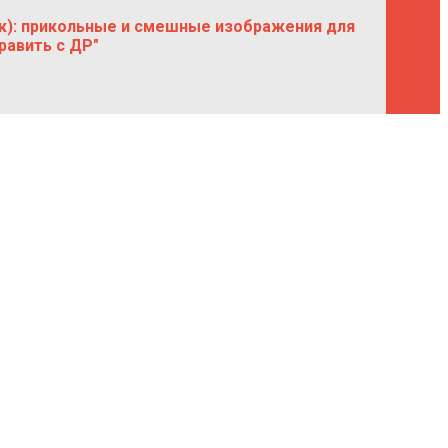
к): прикольные и смешные изображения для
равить с ДР"