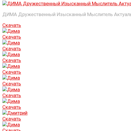
ДИМА Дружественный Изысканный Мыслитель Актуал
Скачать
Скачать
Скачать
Скачать
Скачать
Скачать
Скачать
Скачать
Скачать
Скачать