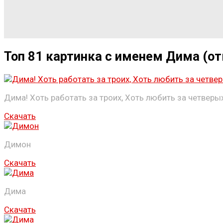
Топ 81 картинка с именем Дима (от
Дима! Хоть работать за троих, Хоть любить за четверых
Скачать
Димон
Скачать
Дима
Скачать