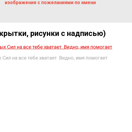
изображения с пожеланиями по имени
крытки, рисунки с надписью)
 Сил на все тебе хватает. Видно, имя помогает