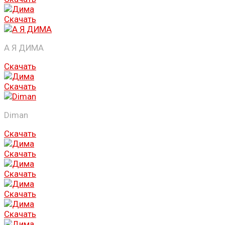
Скачать
А Я ДИМА
Скачать
Скачать
Diman
Скачать
Скачать
Скачать
Скачать
Скачать