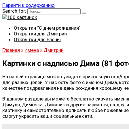
Перейти к содержанию
Search for:
Открытки “С днем рождения”
Открытки для Дмитрия
Открытки для Елены
Главная
»
Имена
»
Дмитрий
Картинки с надписью Дима (81 фот
На нашей странице можно увидеть прикольную подборку
для разных целей. У нас есть фото с именем Дима, кот
качестве поздравления на день рождения хорошему че
В данном разделе вы можете бесплатно скачать именн
Димуля, Димочка, Димасик и другие варианты, на друг
картинку и самостоятельно дописать любое пожелание. 
смогут украсить ваши социальные сети.