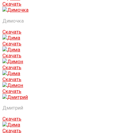
Скачать
Димочка
Скачать
Скачать
Скачать
Скачать
Скачать
Скачать
Дмитрий
Скачать
Скачать