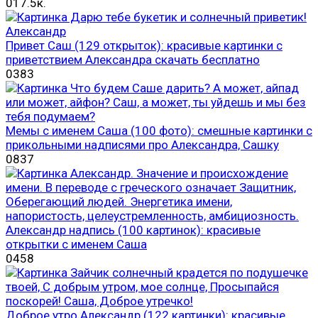
0
17.5к.
Привет Саш (129 открыток): красивые картинки с
приветствием Александра скачать бесплатно
0
383
Мемы с именем Саша (100 фото): смешные картинки с
прикольными надписями про Александра, Сашку
0
837
Александр надпись (100 картинок): красивые
открытки с именем Саша
0
458
Доброе утро Александр (122 картинки): красивые